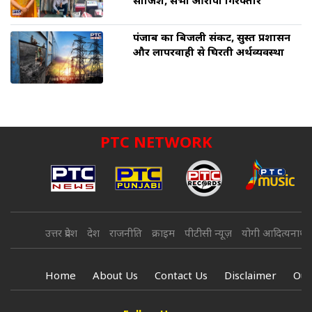
साजिश, सभी आरोपी गिरफ्तार
पंजाब का बिजली संकट, सुस्त प्रशासन
और लापरवाही से घिरती अर्थव्यवस्था
PTC NETWORK
उत्तर प्रदेश
देश
राजनीति
क्राइम
पीटीसी न्यूज़
योगी आदित्यनाथ
Home
About Us
Contact Us
Disclaimer
Our