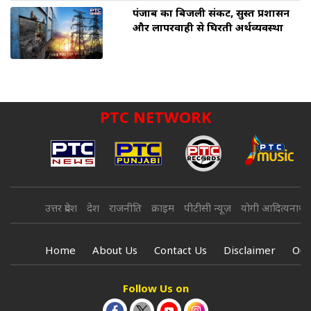
पंजाब का बिजली संकट, सुस्त प्रशासन
और लापरवाही से घिरती अर्थव्यवस्था
PTC NETWORK
उत्तर प्रदेश
देश
राजनीति
क्राइम
पीटीसी न्यूज़
योगी आदित्यनाथ
Home
About Us
Contact Us
Disclaimer
Our
Follow Us on