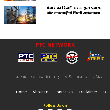
पंजाब का बिजली संकट, सुस्त प्रशासन
और लापरवाही से घिरती अर्थव्यवस्था
PTC NETWORK
उत्तर प्रदेश
देश
राजनीति
क्राइम
पीटीसी न्यूज़
योगी आदित्यनाथ
Home
About Us
Contact Us
Disclaimer
Our
Follow Us on