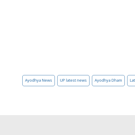
Ayodhya News
UP latest news
Ayodhya Dham
La