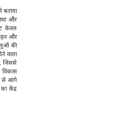
ने बताया
वस्था और
जट केवल
रिवहन और
ालुओं की
देने वाला
ै, जिससे
्र विकास
े से आगे
ा केंद्र