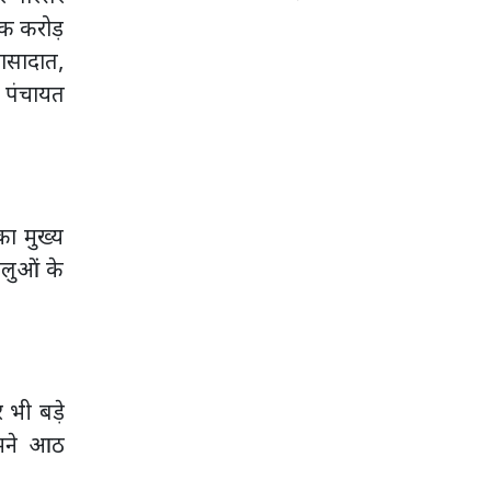
एक करोड़
़ासादात,
 पंचायत
का मुख्य
ालुओं के
 भी बड़े
हमने आठ