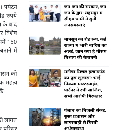
। पर्यटन
जन-जन की सरकार, जन-
जन के द्वार: सहसपुर में
ड़ रुपये
सीएम धामी ने सुनीं
ठा के बाद
जनसमस्याएं
पर विशेष
मानसून का रौद्र रूप, कई
समें 150
राज्यों में भारी बारिश का
नाने में
अलर्ट, जानें क्या है मौसम
विभाग की चेतावनी
मनीषा मित्तल हत्याकांड
 शासन को
का पूरा खुलासा: भाई
िक महत्व
निकला मास्टरमाइंड,
पार्टनर ने रची साजिश,
कें।
सभी आरोपी गिरफ्तार
पंजाब का बिजली संकट,
सुस्त प्रशासन और
 की लागत
लापरवाही से घिरती
िर परिसर
अर्थव्यवस्था