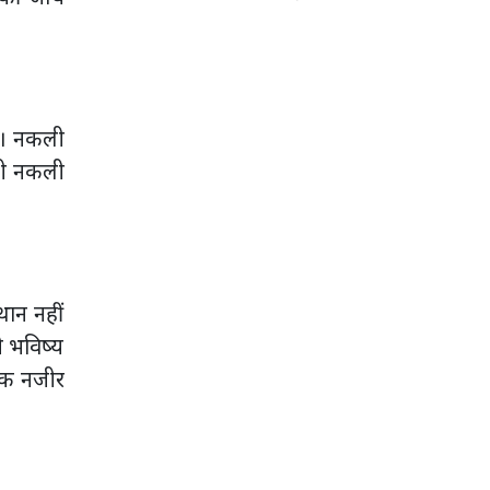
है। नकली
 भी नकली
थान नहीं
े भविष्य
 एक नजीर