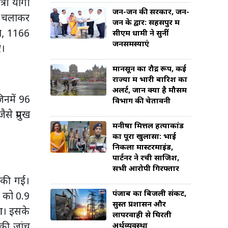
्री योगी
जन-जन की सरकार, जन-
ान चलाकर
जन के द्वार: सहसपुर में
या, 1166
सीएम धामी ने सुनीं
जनसमस्याएं
ए।
मानसून का रौद्र रूप, कई
राज्यों में भारी बारिश का
अलर्ट, जानें क्या है मौसम
िनमें 96
विभाग की चेतावनी
 प्रमुख
मनीषा मित्तल हत्याकांड
का पूरा खुलासा: भाई
निकला मास्टरमाइंड,
पार्टनर ने रची साजिश,
सभी आरोपी गिरफ्तार
की गईं।
पंजाब का बिजली संकट,
5 को 0.9
सुस्त प्रशासन और
ुआ। इसके
लापरवाही से घिरती
 की जांच
अर्थव्यवस्था