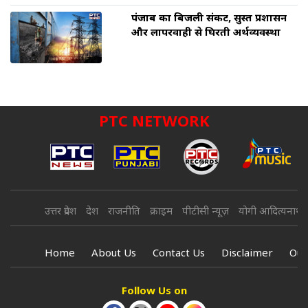
पंजाब का बिजली संकट, सुस्त प्रशासन
और लापरवाही से घिरती अर्थव्यवस्था
PTC NETWORK
उत्तर प्रदेश
देश
राजनीति
क्राइम
पीटीसी न्यूज़
योगी आदित्यनाथ
Home
About Us
Contact Us
Disclaimer
Our
Follow Us on