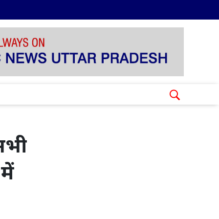
 सभी
में