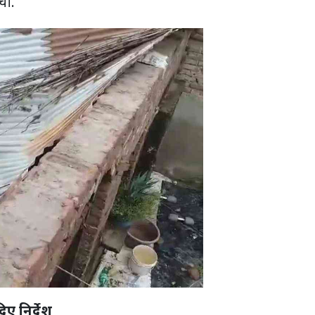
बची.
िए निर्देश