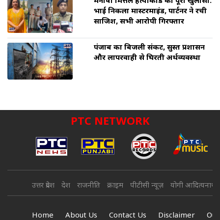
मनीषा मित्तल हत्याकांड का पूरा खुलासा:
भाई निकला मास्टरमाइंड, पार्टनर ने रची
साजिश, सभी आरोपी गिरफ्तार
पंजाब का बिजली संकट, सुस्त प्रशासन
और लापरवाही से घिरती अर्थव्यवस्था
PTC NETWORK
उत्तर प्रदेश
देश
राजनीति
क्राइम
पीटीसी न्यूज़
योगी आदित्यनाथ
Home
About Us
Contact Us
Disclaimer
Our