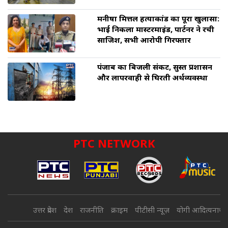
मनीषा मित्तल हत्याकांड का पूरा खुलासा:
भाई निकला मास्टरमाइंड, पार्टनर ने रची
साजिश, सभी आरोपी गिरफ्तार
पंजाब का बिजली संकट, सुस्त प्रशासन
और लापरवाही से घिरती अर्थव्यवस्था
PTC NETWORK
उत्तर प्रदेश
देश
राजनीति
क्राइम
पीटीसी न्यूज़
योगी आदित्यनाथ