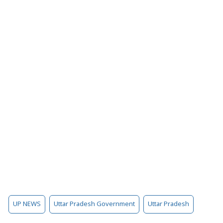
UP NEWS
Uttar Pradesh Government
Uttar Pradesh