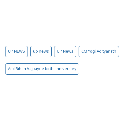
UP NEWS
up news
UP News
CM Yogi Adityanath
Atal Bihari Vajpayee birth anniversary