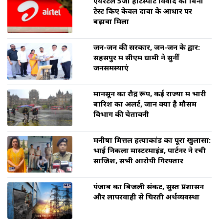
एयरटेल 5जी हॉटस्पॉट विवाद को बिना
टेस्ट किए केवल दावों के आधार पर
बढ़ावा मिला
जन-जन की सरकार, जन-जन के द्वार:
सहसपुर में सीएम धामी ने सुनीं
जनसमस्याएं
मानसून का रौद्र रूप, कई राज्यों में भारी
बारिश का अलर्ट, जानें क्या है मौसम
विभाग की चेतावनी
मनीषा मित्तल हत्याकांड का पूरा खुलासा:
भाई निकला मास्टरमाइंड, पार्टनर ने रची
साजिश, सभी आरोपी गिरफ्तार
पंजाब का बिजली संकट, सुस्त प्रशासन
और लापरवाही से घिरती अर्थव्यवस्था