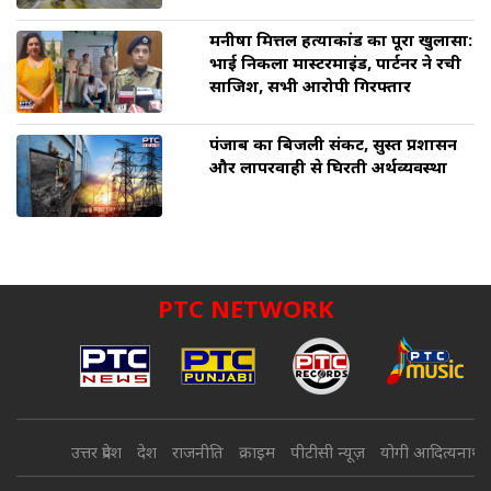
मनीषा मित्तल हत्याकांड का पूरा खुलासा:
भाई निकला मास्टरमाइंड, पार्टनर ने रची
साजिश, सभी आरोपी गिरफ्तार
पंजाब का बिजली संकट, सुस्त प्रशासन
और लापरवाही से घिरती अर्थव्यवस्था
PTC NETWORK
उत्तर प्रदेश
देश
राजनीति
क्राइम
पीटीसी न्यूज़
योगी आदित्यनाथ