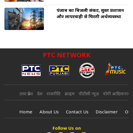
पंजाब का बिजली संकट, सुस्त प्रशासन
और लापरवाही से घिरती अर्थव्यवस्था
PTC NETWORK
उत्तर प्रदेश
देश
राजनीति
क्राइम
पीटीसी न्यूज़
योगी आदित्यनाथ
Home
About Us
Contact Us
Disclaimer
Our
Follow Us on