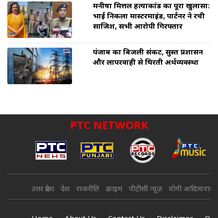
मनीषा मित्तल हत्याकांड का पूरा खुलासा:
भाई निकला मास्टरमाइंड, पार्टनर ने रची
साजिश, सभी आरोपी गिरफ्तार
पंजाब का बिजली संकट, सुस्त प्रशासन
और लापरवाही से घिरती अर्थव्यवस्था
PTC NETWORK
उत्तर प्रदेश
देश
राजनीति
क्राइम
पीटीसी न्यूज़
योगी आदित्यनाथ