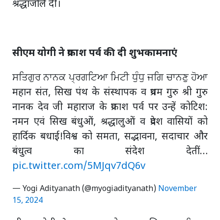
श्रद्धांजलि दी।
सीएम योगी ने प्रकाश पर्व की दी शुभकामनाएं
ਸਤਿਗੁਰ ਨਾਨਕ ਪ੍ਰਗਟਿਆ ਮਿਟੀ ਧੁੰਧੁ ਜਗਿ ਚਾਨਣੁ ਹੋਆ
महान संत, सिख पंथ के संस्थापक व प्रथम गुरु श्री गुरु
नानक देव जी महाराज के प्रकाश पर्व पर उन्हें कोटिश:
नमन एवं सिख बंधुओं, श्रद्धालुओं व प्रदेश वासियों को
हार्दिक बधाई!विश्व को समता, सद्भावना, सदाचार और
बंधुत्व का संदेश देतीं…
pic.twitter.com/5MJqv7dQ6v
— Yogi Adityanath (@myogiadityanath)
November
15, 2024