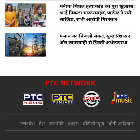
मनीषा मित्तल हत्याकांड का पूरा खुलासा:
भाई निकला मास्टरमाइंड, पार्टनर ने रची
साजिश, सभी आरोपी गिरफ्तार
पंजाब का बिजली संकट, सुस्त प्रशासन
और लापरवाही से घिरती अर्थव्यवस्था
PTC NETWORK
उत्तर प्रदेश
देश
राजनीति
क्राइम
पीटीसी न्यूज़
योगी आदित्यनाथ