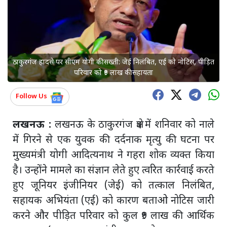
ठाकुरगंज हादसे पर सीएम योगी की सख्ती: जेई निलंबित, एई को नोटिस, पीड़ित
परिवार को ₹9 लाख की सहायता
Follow Us
लखनऊ :
लखनऊ के ठाकुरगंज क्षेत्र में शनिवार को नाले
में गिरने से एक युवक की दर्दनाक मृत्यु की घटना पर
मुख्यमंत्री योगी आदित्यनाथ ने गहरा शोक व्यक्त किया
है। उन्होंने मामले का संज्ञान लेते हुए त्वरित कार्रवाई करते
हुए जूनियर इंजीनियर (जेई) को तत्काल निलंबित,
सहायक अभियंता (एई) को कारण बताओ नोटिस जारी
करने और पीड़ित परिवार को कुल ₹9 लाख की आर्थिक