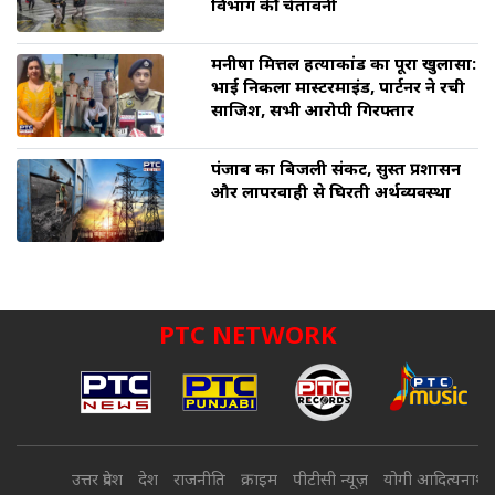
विभाग की चेतावनी
मनीषा मित्तल हत्याकांड का पूरा खुलासा:
भाई निकला मास्टरमाइंड, पार्टनर ने रची
साजिश, सभी आरोपी गिरफ्तार
पंजाब का बिजली संकट, सुस्त प्रशासन
और लापरवाही से घिरती अर्थव्यवस्था
PTC NETWORK
उत्तर प्रदेश
देश
राजनीति
क्राइम
पीटीसी न्यूज़
योगी आदित्यनाथ