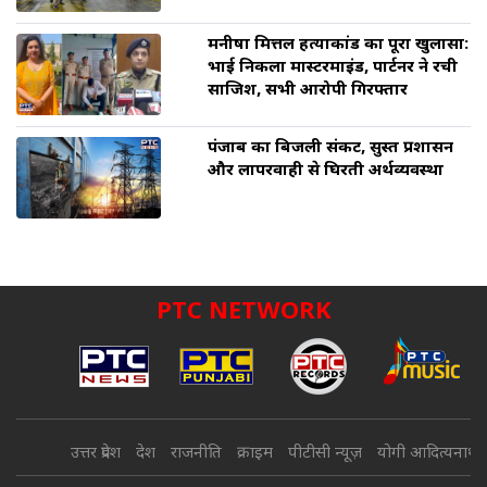
मनीषा मित्तल हत्याकांड का पूरा खुलासा:
भाई निकला मास्टरमाइंड, पार्टनर ने रची
साजिश, सभी आरोपी गिरफ्तार
पंजाब का बिजली संकट, सुस्त प्रशासन
और लापरवाही से घिरती अर्थव्यवस्था
PTC NETWORK
उत्तर प्रदेश
देश
राजनीति
क्राइम
पीटीसी न्यूज़
योगी आदित्यनाथ