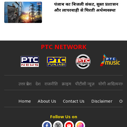
पंजाब का बिजली संकट, सुस्त प्रशासन
और लापरवाही से घिरती अर्थव्यवस्था
PTC NETWORK
उत्तर प्रदेश
देश
राजनीति
क्राइम
पीटीसी न्यूज़
योगी आदित्यनाथ
Home
About Us
Contact Us
Disclaimer
Our
Follow Us on