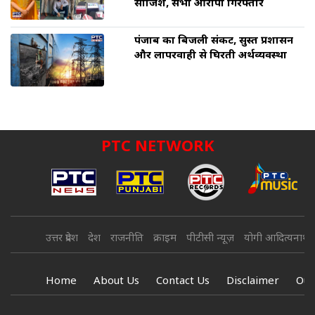
साजिश, सभी आरोपी गिरफ्तार
पंजाब का बिजली संकट, सुस्त प्रशासन
और लापरवाही से घिरती अर्थव्यवस्था
PTC NETWORK
उत्तर प्रदेश
देश
राजनीति
क्राइम
पीटीसी न्यूज़
योगी आदित्यनाथ
Home
About Us
Contact Us
Disclaimer
Our