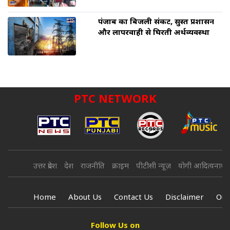
पंजाब का बिजली संकट, सुस्त प्रशासन
और लापरवाही से घिरती अर्थव्यवस्था
PTC NETWORK
उत्तर प्रदेश
देश
राजनीति
क्राइम
पीटीसी न्यूज़
योगी आदित्यनाथ
Home
About Us
Contact Us
Disclaimer
Our
Follow Us on