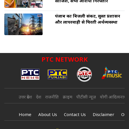
साजिश, सभी आरोपी गिरफ्तार
पंजाब का बिजली संकट, सुस्त प्रशासन
और लापरवाही से घिरती अर्थव्यवस्था
PTC NETWORK
उत्तर प्रदेश
देश
राजनीति
क्राइम
पीटीसी न्यूज़
योगी आदित्यनाथ
Home
About Us
Contact Us
Disclaimer
Our