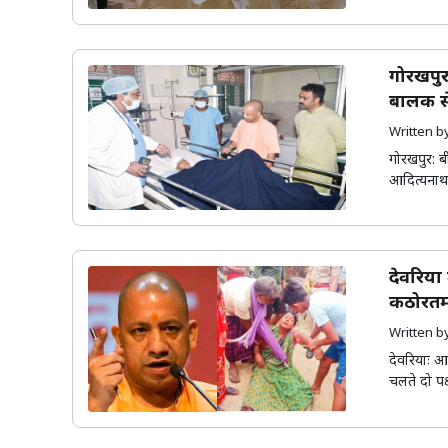
गोरखपुर
बालक से
Written 
गोरखपुर: ब
आदित्यनाथ न
देवरिया 
कठोरतम 
Written 
देवरियाः आ
चलते दो पक्ष