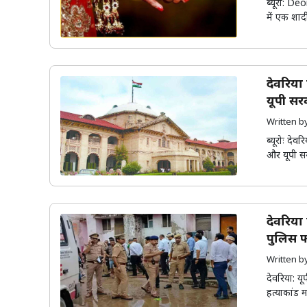
ब्यूरो: De
में एक शाद
देवरिया
यूपी स
Written 
ब्यूरोः देव
और यूपी स
देवरिया 
पुलिस फ
Written 
देवरिया: यू
हत्याकांड 